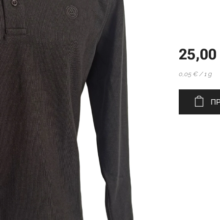
25,00
0,05 € / 1 g
ΠΡ