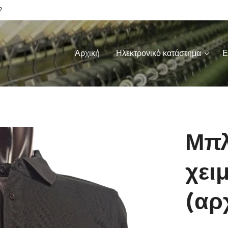
2
Αρχική
Ηλεκτρονικό κατάστημα
Ε
Μπλ
χει
(αρ