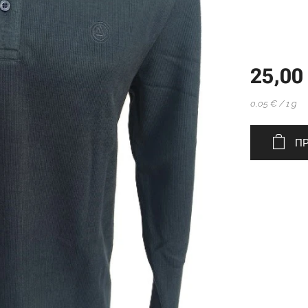
25,00
0,05 € / 1 g
ΠΡ