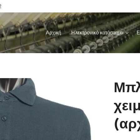
2
Αρχική
Ηλεκτρονικό κατάστημα
Ε
Μπλ
χει
(αρ