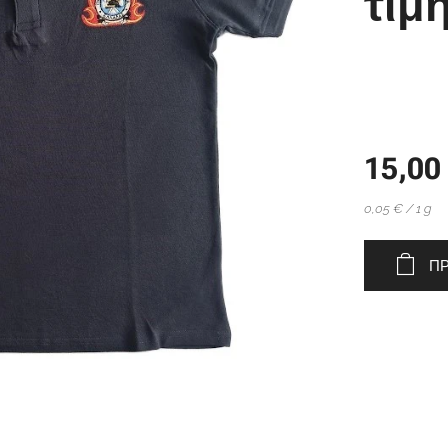
τιμ
15,00
0,05 € / 1 g
ΠΡ